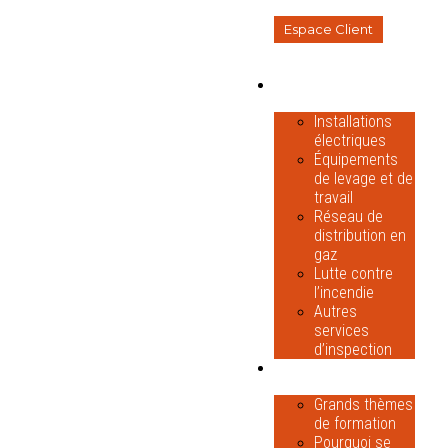
04 28 01 39 62
Espace Client
INSPECTIONS
& CONTRÔLES
Installations
électriques
Équipements
de levage et de
travail
Réseau de
distribution en
gaz
Lutte contre
l’incendie
Autres
services
d’inspection
FORMATIONS
TECHNIQUES
Grands thèmes
de formation
Pourquoi se