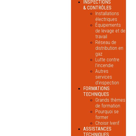
INSPECTIONS
& CONTRÔLES
Installations
électriques
Équipements
de levage et de
travail
Réseau de
distribution en
gaz
Lutte contre
l’incendie
Autres
services
d’inspection
FORMATIONS
TECHNIQUES
Grands thèmes
de formation
Pourquoi se
former
Choisir Iverif
ASSISTANCES
TECHNIQUES