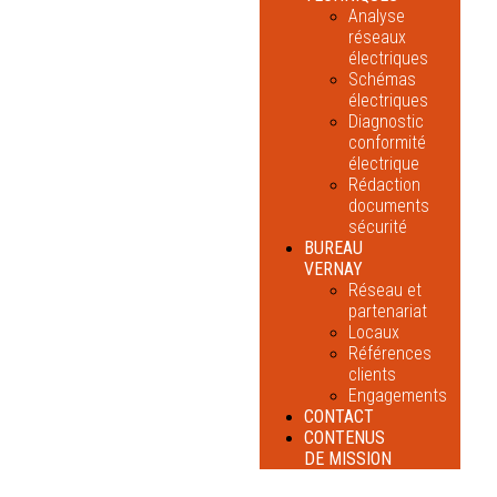
Analyse
réseaux
électriques
Schémas
électriques
Diagnostic
conformité
électrique
Rédaction
documents
sécurité
BUREAU
VERNAY
Réseau et
partenariat
Locaux
Références
clients
Engagements
CONTACT
CONTENUS
DE MISSION