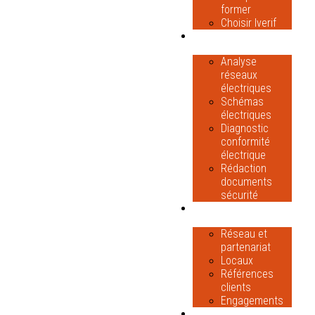
former
Choisir Iverif
ASSISTANCES
TECHNIQUES
Analyse
réseaux
électriques
Schémas
électriques
Diagnostic
conformité
électrique
Rédaction
documents
sécurité
BUREAU
VERNAY
Réseau et
partenariat
Locaux
Références
clients
Engagements
CONTACT